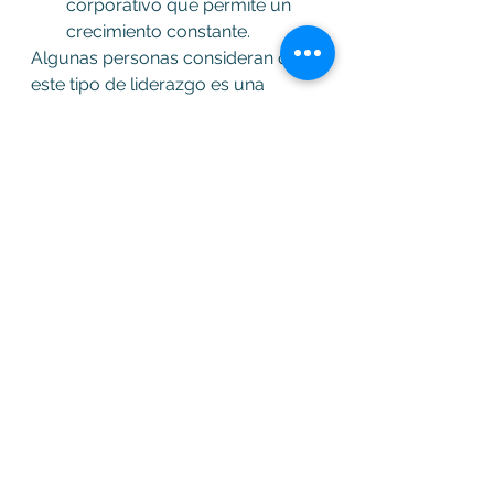
corporativo que permite un 
crecimiento constante.
Algunas personas consideran que 
este tipo de liderazgo es una 
evolución del liderazgo 
transaccional (como el ejemplo 
con Leones). Sin embargo, 
simplemente son diferentes. 
Cuando recuerdo a mi cliente, veo 
que efectivamente el equipo volvió 
a encontrar su camino. La persona 
que tomó el liderazgo tuvo mucha 
paciencia de parte de sus 
supervisores y llevo varios 
entrenamientos. No fue hasta que 
paso por un proceso de coaching 
transformacional que logró hacer 
el cambio a ser un líder en servicio 
de los demás.