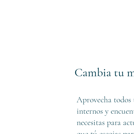
Cambia tu 
Aprovecha todos t
internos y encuen
necesitas para act
que tú escojas par