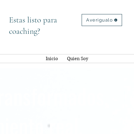
Estas listo para
Averigualo
coaching?
Inicio
Quien Soy
transformados,
iento real.