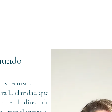
mundo
us recursos
tra la claridad que
uar en la dirección
a tener el impacto