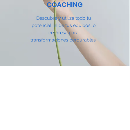
COACHING
Descubre y utiliza todo tu
potencial, el de tus equipos, o
empresa para
transformaciones perdurables.