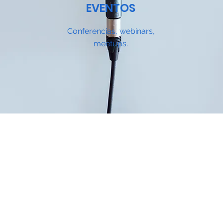
EVENTOS
Conferencias, webinars,
meetups.