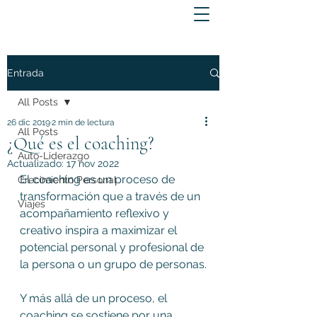
Entrada
All Posts
26 dic 2019
2 min de lectura
All Posts
¿Qué es el coaching?
Auto-Liderazgo
Actualizado:
17 nov 2022
El coaching es un proceso de 
Crecimiento Personal
transformación que a través de un 
Viajes
acompañamiento reflexivo y 
creativo inspira a maximizar el 
potencial personal y profesional de 
la persona o un grupo de personas.
Y más allá de un proceso, el 
coaching se sostiene por una 