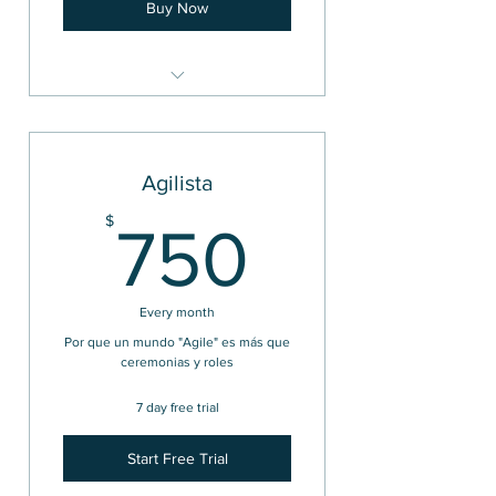
Buy Now
Información y recursos para
una vida diferente
Agilista
750$
$
750
Every month
Por que un mundo "Agile" es más que
ceremonias y roles
7 day free trial
Start Free Trial