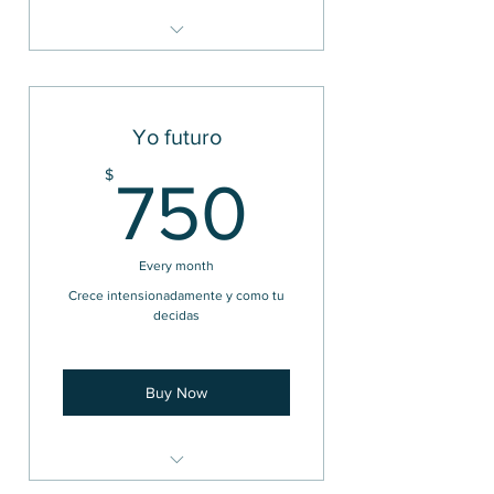
Acceso a todo en "Mantenerse
informado"
Metodologías
Yo futuro
Templates
750$
$
750
Herramientas
Mindset
Every month
Crece intensionadamente y como tu
decidas
Buy Now